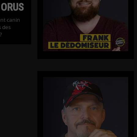
 ORUS
ent canin
s des
?