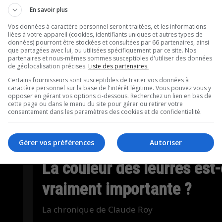
En savoir plus
Vos données à caractère personnel seront traitées, et les informations
liées à votre appareil (cookies, identifiants uniques et autres types de
données) pourront être stockées et consultées par 66 partenaires, ainsi
que partagées avec lui, ou utilisées spécifiquement par ce site. Nos
partenaires et nous-mêmes sommes susceptibles d'utiliser des données
de géolocalisation précises.
Liste des partenaires.
Certains fournisseurs sont susceptibles de traiter vos données à
caractère personnel sur la base de l'intérêt légitime. Vous pouvez vous y
opposer en gérant vos options ci-dessous. Recherchez un lien en bas de
cette page ou dans le menu du site pour gérer ou retirer votre
consentement dans les paramètres des cookies et de confidentialité.
Gérer vos préférences
Autoriser
La couleur des leurres est-
vraiment importante ?
La chronique de Claude Roy