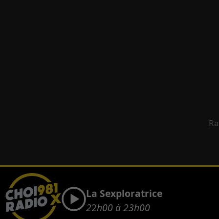
Ra
La Sexploratrice
2
2
h00 à 23h00