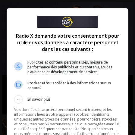
Radio X demande votre consentement pour
utiliser vos données à caractère personnel
dans les cas suivants :
Publicités et contenu personnalisés, mesure de
performance des publicités et du contenu, études
d’audience et développement de services
Le Retour de Radio X – Intégral du
Stocker et/ou accéder à des informations sur un
appareil
26-06-2026
En savoir plus
Le Retour de Radio X - Intégral du 26-06-2026
Vos données à caractère personnel seront traitées, et les
informations liées à votre appareil (cookies, identifiants
uniques et autres types de données) pourront être stockées
et consultées par 66 partenaires, ainsi que partagées avec lui,
ou utilisées spécifiquement par ce site. Nos partenaires et
nous-mêmes sommes susceptibles d'utiliser des données de