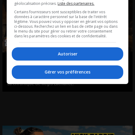
géolocalisation précises.
Liste des partenaires.
Certains fournisseurs sont susceptibles de traiter vos
données à caractère personnel sur la base de l'intérêt
légitime. Vous pouvez vous y opposer en gérant vos options
ci-dessous. Recherchez un lien en bas de cette page ou dans
le menu du site pour gérer ou retirer votre consentement
dans les paramètres des cookies et de confidentialité.
Autoriser
Régis le Divergeant vous prédit
l’avenir….
Gérer vos préférences
La chronique de Régis Lachance.