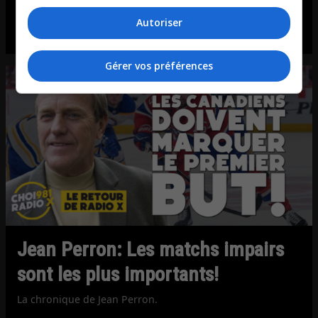
importants en séries!
Autoriser
Entrevue avec PC Labrie et Jean Perron.
Gérer vos préférences
Jean Perron: Les matchs impairs
sont les plus importants!
La chronique de Jean Perron.