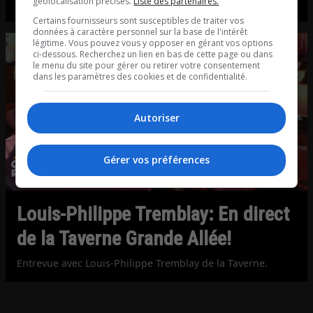
géolocalisation précises.
Liste des partenaires.
Entrevue avec Michel Rouleau d’Ancia.
Certains fournisseurs sont susceptibles de traiter vos
données à caractère personnel sur la base de l'intérêt
légitime. Vous pouvez vous y opposer en gérant vos options
ci-dessous. Recherchez un lien en bas de cette page ou dans
le menu du site pour gérer ou retirer votre consentement
dans les paramètres des cookies et de confidentialité.
Autoriser
Gérer vos préférences
Louis-Philippe Tremblay: En direct
de la Taverne Grande Allée!
Entrevue avec Louis-Philippe Tremblay de la Taverne.