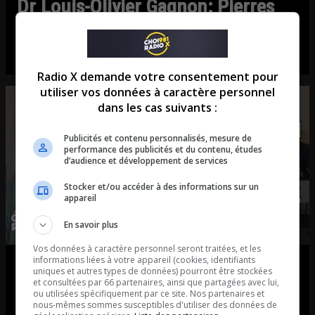
Dr Louis-Olivier Gagnon: Pierres
au reins et autres…
Entrevue avec le Dr Louis-Olivier Gagnon, urologue.
Radio X demande votre consentement pour
utiliser vos données à caractère personnel
dans les cas suivants :
Publicités et contenu personnalisés, mesure de
performance des publicités et du contenu, études
d’audience et développement de services
Stocker et/ou accéder à des informations sur un
appareil
En savoir plus
Vos données à caractère personnel seront traitées, et les
informations liées à votre appareil (cookies, identifiants
Michel Rouleau: Trouver une
uniques et autres types de données) pourront être stockées
et consultées par 66 partenaires, ainsi que partagées avec lui,
nouvelle job? Pas toujours facile…
ou utilisées spécifiquement par ce site. Nos partenaires et
nous-mêmes sommes susceptibles d'utiliser des données de