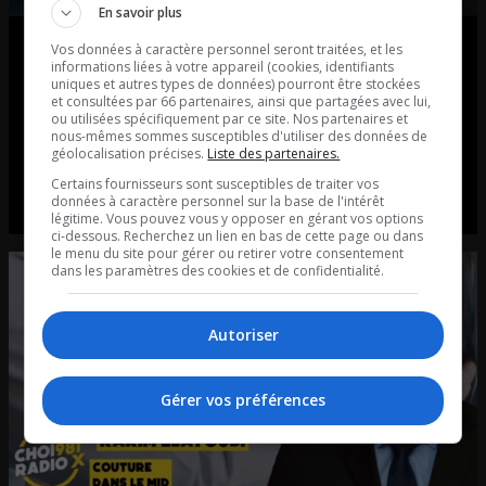
En savoir plus
Informatique: la culture des
Vos données à caractère personnel seront traitées, et les
informations liées à votre appareil (cookies, identifiants
dépassements de coûts est
uniques et autres types de données) pourront être stockées
et consultées par 66 partenaires, ainsi que partagées avec lui,
ou utilisées spécifiquement par ce site. Nos partenaires et
carrément un vol aux
nous-mêmes sommes susceptibles d'utiliser des données de
géolocalisation précises.
Liste des partenaires.
contribuables
Certains fournisseurs sont susceptibles de traiter vos
données à caractère personnel sur la base de l'intérêt
Entrevue avec Dr Karim Elayoubi
légitime. Vous pouvez vous y opposer en gérant vos options
ci-dessous. Recherchez un lien en bas de cette page ou dans
le menu du site pour gérer ou retirer votre consentement
dans les paramètres des cookies et de confidentialité.
Autoriser
Gérer vos préférences