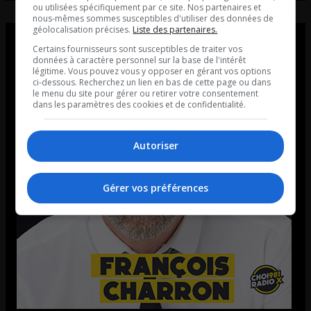
ou utilisées spécifiquement par ce site. Nos partenaires et
nous-mêmes sommes susceptibles d'utiliser des données de
géolocalisation précises.
Liste des partenaires.
Certains fournisseurs sont susceptibles de traiter vos
données à caractère personnel sur la base de l'intérêt
légitime. Vous pouvez vous y opposer en gérant vos options
ci-dessous. Recherchez un lien en bas de cette page ou dans
le menu du site pour gérer ou retirer votre consentement
dans les paramètres des cookies et de confidentialité.
Autoriser
Gérer vos préférences