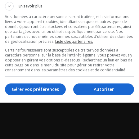
En savoir plus
Vos données à caractère personnel seront traitées, et les informations
liées à votre appareil (cookies, identifiants uniques et autres types de
données) pourront être stockées et consultées par 66 partenaires, ainsi
que partagées avec lui, ou utilisées spécifiquement par ce site. Nos
partenaires et nous-mêmes sommes susceptibles d'utiliser des données
de géolocalisation précises.
Liste des partenaires.
Certains fournisseurs sont susceptibles de traiter vos données à
caractère personnel sur la base de l'intérêt légitime. Vous pouvez vous y
opposer en gérant vos options ci-dessous. Recherchez un lien en bas de
cette page ou dans le menu du site pour gérer ou retirer votre
consentement dans les paramètres des cookies et de confidentialité.
Gérer vos préférences
Autoriser