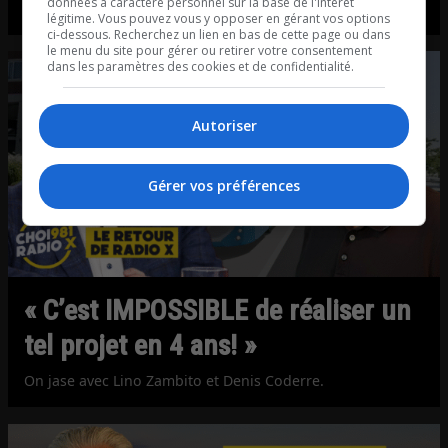
données à caractère personnel sur la base de l'intérêt
Nouveau duo: Lino Zambito et Vincent Bégin!
légitime. Vous pouvez vous y opposer en gérant vos options
ci-dessous. Recherchez un lien en bas de cette page ou dans
le menu du site pour gérer ou retirer votre consentement
dans les paramètres des cookies et de confidentialité.
Autoriser
Gérer vos préférences
« C’est IMPOSSIBLE de réaliser un
tel projet en 4 ans! »
On jase avec Lino Zambito et Denis Coderre.