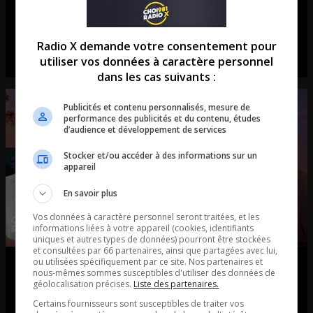
Lino Zambito: La corruption au
PLQ, c’est une CULTURE!
Radio X demande votre consentement pour
La chronique de Lino Zambito.
utiliser vos données à caractère personnel
dans les cas suivants :
Publicités et contenu personnalisés, mesure de
performance des publicités et du contenu, études
d’audience et développement de services
Stocker et/ou accéder à des informations sur un
appareil
En savoir plus
Vos données à caractère personnel seront traitées, et les
informations liées à votre appareil (cookies, identifiants
uniques et autres types de données) pourront être stockées
et consultées par 66 partenaires, ainsi que partagées avec lui,
ou utilisées spécifiquement par ce site. Nos partenaires et
Est-ce que Sam Hamad est
nous-mêmes sommes susceptibles d'utiliser des données de
géolocalisation précises.
Liste des partenaires.
convaincant?
Certains fournisseurs sont susceptibles de traiter vos