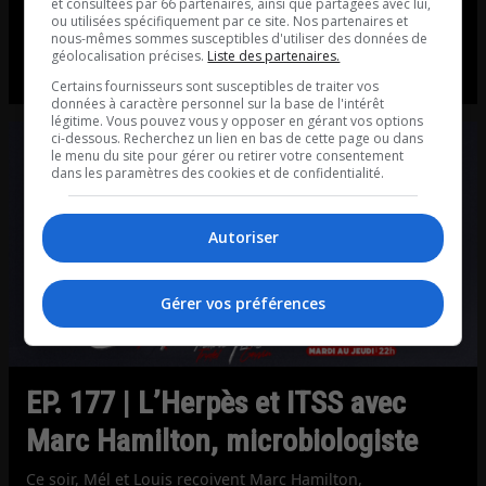
et consultées par 66 partenaires, ainsi que partagées avec lui,
microbiologiste
ou utilisées spécifiquement par ce site. Nos partenaires et
nous-mêmes sommes susceptibles d'utiliser des données de
Ce soir, Mél et Louis reçoivent Marc Hamilton,
géolocalisation précises.
Liste des partenaires.
microbiologiste.
Certains fournisseurs sont susceptibles de traiter vos
données à caractère personnel sur la base de l'intérêt
légitime. Vous pouvez vous y opposer en gérant vos options
ci-dessous. Recherchez un lien en bas de cette page ou dans
le menu du site pour gérer ou retirer votre consentement
dans les paramètres des cookies et de confidentialité.
Autoriser
Gérer vos préférences
EP. 177 | L’Herpès et ITSS avec
Marc Hamilton, microbiologiste
Ce soir, Mél et Louis reçoivent Marc Hamilton,