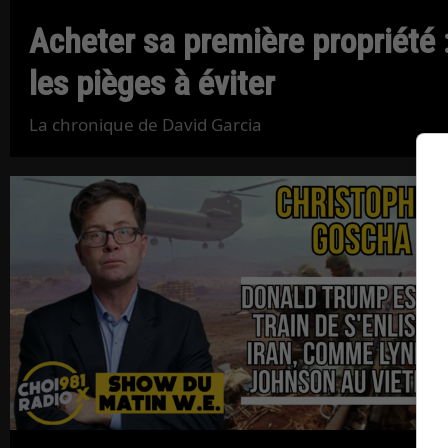
Acheter sa première propriété 
les pièges à éviter
La chronique de David Garcia