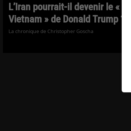
L’Iran pourrait-il devenir le «
Vietnam » de Donald Trump ?
La chronique de Christopher Goscha