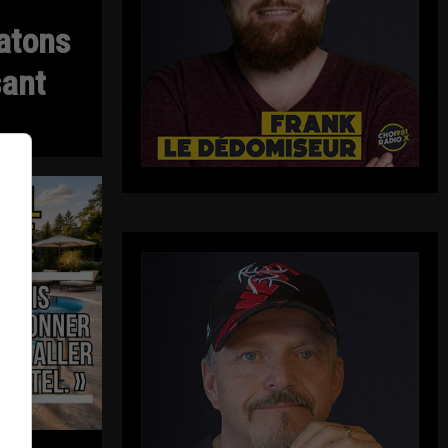
ratons
sant