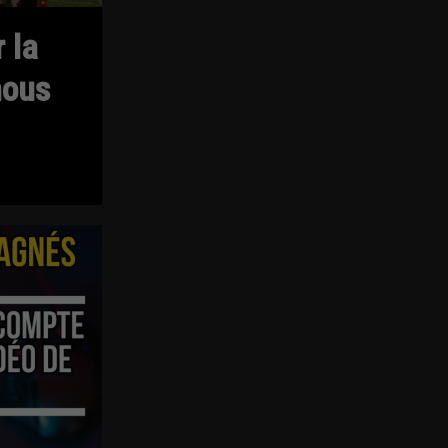
r la
nous