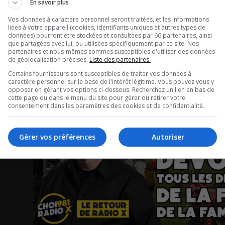
En savoir plus
Les Québécois devraient
Vos données à caractère personnel seront traitées, et les informations
abandonner leur piscine p
liées à votre appareil (cookies, identifiants uniques et autres types de
données) pourront être stockées et consultées par 66 partenaires, ainsi
que partagées avec lui, ou utilisées spécifiquement par ce site. Nos
aller se baigner à l’hôtel.
partenaires et nous-mêmes sommes susceptibles d'utiliser des données
de géolocalisation précises.
Liste des partenaires.
La chronique d’Emmanuel Cosgrove
Certains fournisseurs sont susceptibles de traiter vos données à
caractère personnel sur la base de l'intérêt légitime. Vous pouvez vous y
opposer en gérant vos options ci-dessous. Recherchez un lien en bas de
cette page ou dans le menu du site pour gérer ou retirer votre
consentement dans les paramètres des cookies et de confidentialité.
Gérer vos préférences
Autoriser