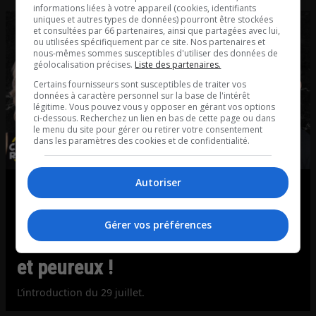
informations liées à votre appareil (cookies, identifiants
uniques et autres types de données) pourront être stockées
et consultées par 66 partenaires, ainsi que partagées avec lui,
ou utilisées spécifiquement par ce site. Nos partenaires et
nous-mêmes sommes susceptibles d'utiliser des données de
géolocalisation précises.
Liste des partenaires.
Certains fournisseurs sont susceptibles de traiter vos
données à caractère personnel sur la base de l'intérêt
légitime. Vous pouvez vous y opposer en gérant vos options
ci-dessous. Recherchez un lien en bas de cette page ou dans
le menu du site pour gérer ou retirer votre consentement
dans les paramètres des cookies et de confidentialité.
Autoriser
L’introduction | Factures d’Hydro-
Québec impayées par les
Gérer vos préférences
Autochtones : l’État est mollasson
et peureux !
L’introduction du 29 juillet.