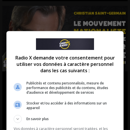
Radio X demande votre consentement pour
utiliser vos données à caractère personnel
dans les cas suivants :
Christian Saint-Germain | Le
Publicités et contenu personnalisés, mesure de
performance des publicités et du contenu, études
mouvement nationaliste québécois
d’audience et développement de services
doit se rapprocher le plus vite
Stocker et/ou accéder à des informations sur un
appareil
possible des États-Unis !
En savoir plus
En entrevue, Christian Saint-Germain.
Vos données à caractère personnel seront traitées, et les