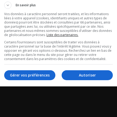
En savoir plus
Vos données à caractère personnel seront traitées, et les informations
liées à votre appareil (cookies, identifiants uniques et autres types de
données) pourront être stockées et consultées par 66 partenaires, ainsi
que partagées avec lui, ou utilisées spécifiquement par ce site. Nos
partenaires et nous-mêmes sommes susceptibles d'utiliser des données
de géolocalisation précises.
Liste des partenaires.
Certains fournisseurs sont susceptibles de traiter vos données à
caractère personnel sur la base de l'intérêt légitime. Vous pouvez vous y
opposer en gérant vos options ci-dessous. Recherchez un lien en bas de
cette page ou dans le menu du site pour gérer ou retirer votre
consentement dans les paramètres des cookies et de confidentialité.
Gérer vos préférences
Autoriser