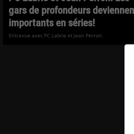
gars de profondeurs deviennen
importants en séries!
Entrevue avec PC Labrie et Jean Perron.