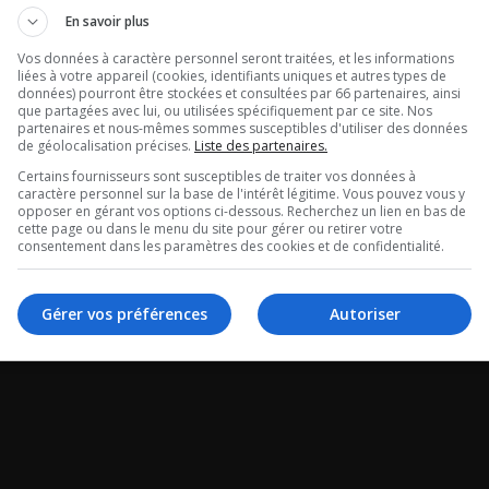
En savoir plus
Vos données à caractère personnel seront traitées, et les informations
liées à votre appareil (cookies, identifiants uniques et autres types de
données) pourront être stockées et consultées par 66 partenaires, ainsi
que partagées avec lui, ou utilisées spécifiquement par ce site. Nos
partenaires et nous-mêmes sommes susceptibles d'utiliser des données
de géolocalisation précises.
Liste des partenaires.
Certains fournisseurs sont susceptibles de traiter vos données à
caractère personnel sur la base de l'intérêt légitime. Vous pouvez vous y
opposer en gérant vos options ci-dessous. Recherchez un lien en bas de
cette page ou dans le menu du site pour gérer ou retirer votre
consentement dans les paramètres des cookies et de confidentialité.
Gérer vos préférences
Autoriser