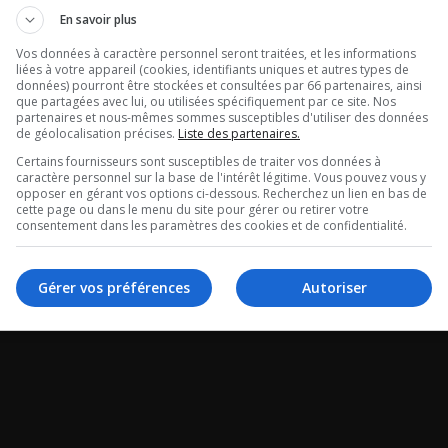
En savoir plus
Vos données à caractère personnel seront traitées, et les informations
liées à votre appareil (cookies, identifiants uniques et autres types de
données) pourront être stockées et consultées par 66 partenaires, ainsi
que partagées avec lui, ou utilisées spécifiquement par ce site. Nos
partenaires et nous-mêmes sommes susceptibles d'utiliser des données
de géolocalisation précises.
Liste des partenaires.
Certains fournisseurs sont susceptibles de traiter vos données à
caractère personnel sur la base de l'intérêt légitime. Vous pouvez vous y
opposer en gérant vos options ci-dessous. Recherchez un lien en bas de
cette page ou dans le menu du site pour gérer ou retirer votre
consentement dans les paramètres des cookies et de confidentialité.
Gérer vos préférences
Autoriser