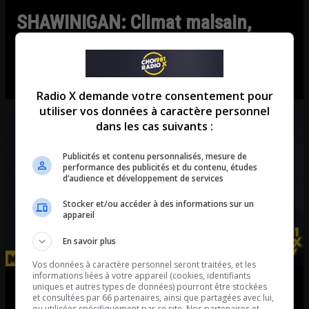
SHAWINIGAN: Climat malsain,
intimidation et DÉPENSES
DOUTEUSES?
Radio X demande votre consentement pour
utiliser vos données à caractère personnel
dans les cas suivants :
Publicités et contenu personnalisés, mesure de
performance des publicités et du contenu, études
d’audience et développement de services
Stocker et/ou accéder à des informations sur un
appareil
En savoir plus
Vos données à caractère personnel seront traitées, et les
informations liées à votre appareil (cookies, identifiants
LACHANCE: La machine
uniques et autres types de données) pourront être stockées
et consultées par 66 partenaires, ainsi que partagées avec lui,
ou utilisées spécifiquement par ce site. Nos partenaires et