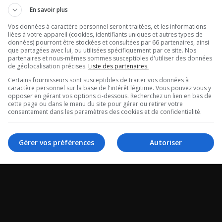
En savoir plus
Vos données à caractère personnel seront traitées, et les informations
liées à votre appareil (cookies, identifiants uniques et autres types de
données) pourront être stockées et consultées par 66 partenaires, ainsi
que partagées avec lui, ou utilisées spécifiquement par ce site. Nos
partenaires et nous-mêmes sommes susceptibles d'utiliser des données
de géolocalisation précises.
Liste des partenaires.
Certains fournisseurs sont susceptibles de traiter vos données à
caractère personnel sur la base de l'intérêt légitime. Vous pouvez vous y
opposer en gérant vos options ci-dessous. Recherchez un lien en bas de
cette page ou dans le menu du site pour gérer ou retirer votre
consentement dans les paramètres des cookies et de confidentialité.
Gérer vos préférences
Autoriser