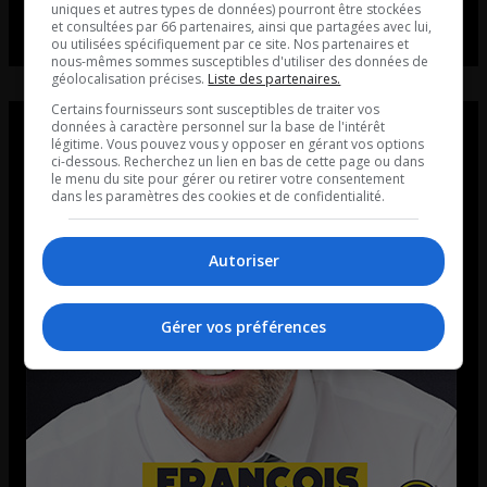
uniques et autres types de données) pourront être stockées
et consultées par 66 partenaires, ainsi que partagées avec lui,
ou utilisées spécifiquement par ce site. Nos partenaires et
nous-mêmes sommes susceptibles d'utiliser des données de
géolocalisation précises.
Liste des partenaires.
Certains fournisseurs sont susceptibles de traiter vos
données à caractère personnel sur la base de l'intérêt
légitime. Vous pouvez vous y opposer en gérant vos options
ci-dessous. Recherchez un lien en bas de cette page ou dans
le menu du site pour gérer ou retirer votre consentement
dans les paramètres des cookies et de confidentialité.
Autoriser
Gérer vos préférences