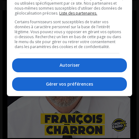
ou utilisées spécifiquement par ce site. Nos partenaires et
nous-mêmes sommes susceptibles d'utiliser des données de
géolocalisation précises.
Liste des partenaires.
Certains fournisseurs sont susceptibles de traiter vos
données à caractère personnel sur la base de l'intérêt
légitime. Vous pouvez vous y opposer en gérant vos options
ci-dessous. Recherchez un lien en bas de cette page ou dans
le menu du site pour gérer ou retirer votre consentement
dans les paramètres des cookies et de confidentialité.
Autoriser
Gérer vos préférences