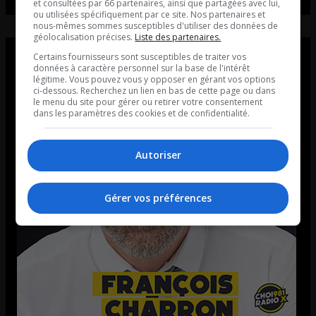
et consultées par 66 partenaires, ainsi que partagées avec lui,
ou utilisées spécifiquement par ce site. Nos partenaires et
nous-mêmes sommes susceptibles d'utiliser des données de
géolocalisation précises.
Liste des partenaires.
Certains fournisseurs sont susceptibles de traiter vos
données à caractère personnel sur la base de l'intérêt
légitime. Vous pouvez vous y opposer en gérant vos options
ci-dessous. Recherchez un lien en bas de cette page ou dans
le menu du site pour gérer ou retirer votre consentement
dans les paramètres des cookies et de confidentialité.
Autoriser
Gérer vos préférences