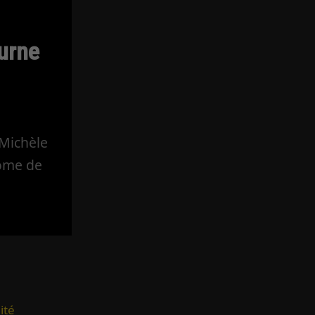
urne
Michèle
ome de
ité