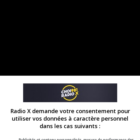
Radio X demande votre consentement pour
C pendant 25 minutes. Préparez le filet mignon :
utiliser vos données à caractère personnel
ile d’olive (avec l’oignon émincé) en le retournan
dans les cas suivants :
teignez le feu puis poivrez. Ne salez pas !
Publicités et contenu personnalisés, mesure de performance des