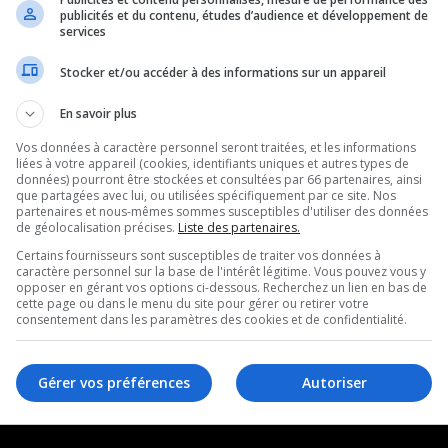
publicités et du contenu, études d’audience et développement de
services
Stocker et/ou accéder à des informations sur un appareil
 obtenez une pâte grumeleuse et gluante.
En savoir plus
Vos données à caractère personnel seront traitées, et les informations
liées à votre appareil (cookies, identifiants uniques et autres types de
données) pourront être stockées et consultées par 66 partenaires, ainsi
que partagées avec lui, ou utilisées spécifiquement par ce site. Nos
partenaires et nous-mêmes sommes susceptibles d'utiliser des données
de géolocalisation précises.
Liste des partenaires.
e couche de pâte de sel; déposez le filet mignon 
Certains fournisseurs sont susceptibles de traiter vos données à
che. Rabattez bien le tout sur les côtés pour qu
caractère personnel sur la base de l'intérêt légitime. Vous pouvez vous y
opposer en gérant vos options ci-dessous. Recherchez un lien en bas de
l.
cette page ou dans le menu du site pour gérer ou retirer votre
consentement dans les paramètres des cookies et de confidentialité.
 210°C
Gérer vos préférences
Autoriser