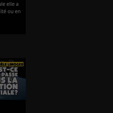
e elle a
lité ou en