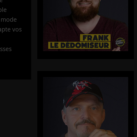
ble
u mode
apte vos
sses