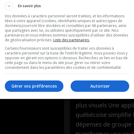
En savoir plus
Vos données à caractère personnel seront traitées, et les informations
agne
La chronique 
liées à votre appareil (cookies, identifiants uniques et autres types de
données) pourront être stockées et consultées par 66 partenaires, ainsi
que partagées avec lui, ou utilisées spécifiquement par ce site. Nos
rale : la
francoischarr
partenaires et nous-mêmes sommes susceptibles d'utiliser des données
de géolocalisation précises.
Liste des partenaires.
té des
L’intelligence artificiel
Certains fournisseurs sont susceptibles de traiter vos données à
caractère personnel sur la base de l'intérêt légitime. Vous pouvez vous y
ois, ce n’est
change maintenant n
opposer en gérant vos options ci-dessous. Recherchez un lien en bas de
cette page ou dans le menu du site pour gérer ou retirer votre
façon de faire des re
consentement dans les paramètres des cookies et de confidentialité.
 souveraineté.
sur Google Grâce à G
 avec Jérôme
nos Google Docs peu
Gérer vos préférences
Autoriser
-Gravel
maintenant devenir 
plus visuels Une appl
québécoise simplifie 
dépenses de groupe 
transformer une seul