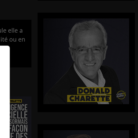
e elle a
lité ou en