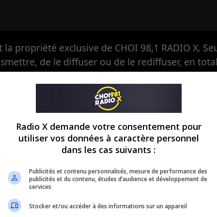
la propriété exclusive de CHOI 98,1 RADIO X. Seul
ansmettre, de le diffuser ou de le rediffuser, en tota
eule à avoir, en exclusivité, le droit d'en autoriser
Radio X demande votre consentement pour
utiliser vos données à caractère personnel
dans les cas suivants :
Publicités et contenu personnalisés, mesure de performance des
publicités et du contenu, études d’audience et développement de
services
Stocker et/ou accéder à des informations sur un appareil