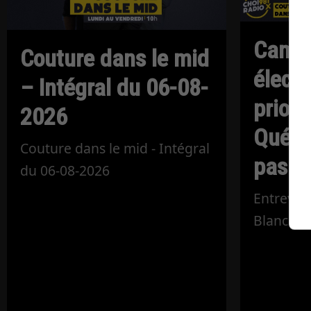
Camp
Couture dans le mid
électo
– Intégral du 06-08-
priori
2026
Québéc
Couture dans le mid - Intégral
pas la
du 06-08-2026
Entrevue
Blanchet