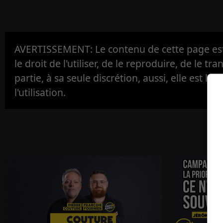
AVERTISSEMENT: Le contenu de cette page est 
le droit de l'utiliser, de le reproduire, de le tr
partie, à sa seule discrétion, aussi, elle est la s
l'utilisation.