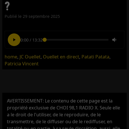
?
Publié le
29 septembre 2025
0:00
/
13:32
home
,
JC Ouellet
,
Ouellet en direct
,
Patati Patata
,
Patricia Vincent
AVERTISSEMENT: Le contenu de cette page est la
propriété exclusive de CHOI 98,1 RADIO X. Seule elle
a le droit de l'utiliser, de le reproduire, de le
transmettre, de le diffuser ou de le rediffuser, en
totalité ou en partie, à sa seule discrétion, aussi, elle