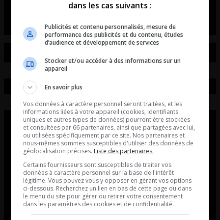
dans les cas suivants :
s’implique dans la défense de la piste de Sanair
Publicités et contenu personnalisés, mesure de
performance des publicités et du contenu, études
d’audience et développement de services
Stocker et/ou accéder à des informations sur un
appareil
En savoir plus
Vos données à caractère personnel seront traitées, et les
informations liées à votre appareil (cookies, identifiants
uniques et autres types de données) pourront être stockées
et consultées par 66 partenaires, ainsi que partagées avec lui,
ou utilisées spécifiquement par ce site. Nos partenaires et
nous-mêmes sommes susceptibles d'utiliser des données de
géolocalisation précises.
Liste des partenaires.
Certains fournisseurs sont susceptibles de traiter vos
données à caractère personnel sur la base de l'intérêt
légitime. Vous pouvez vous y opposer en gérant vos options
ci-dessous. Recherchez un lien en bas de cette page ou dans
le menu du site pour gérer ou retirer votre consentement
dans les paramètres des cookies et de confidentialité.