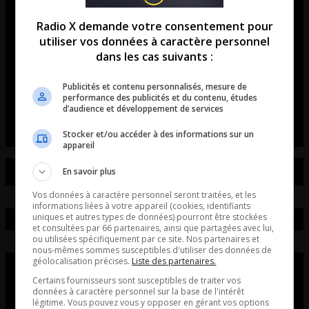
Première. La recette de la semaine: Côtes levées de
Radio X demande votre consentement pour
bœuf Wagyu au café et à l’asiatiquePortions : 4 à
utiliser vos données à caractère personnel
6Temps de préparation : 30 minutesCuisson : 4 à 5
dans les cas suivants :
heures à basse températureIngrédientsPour les
Publicités et contenu personnalisés, mesure de
côtes 2 kg de côtes levées de bœuf Wagyu Sel et
performance des publicités et du contenu, études
poivre noir fraîchement mouluRub […]
d’audience et développement de services
Stocker et/ou accéder à des informations sur un
appareil
En savoir plus
Vos données à caractère personnel seront traitées, et les
informations liées à votre appareil (cookies, identifiants
uniques et autres types de données) pourront être stockées
et consultées par 66 partenaires, ainsi que partagées avec lui,
ou utilisées spécifiquement par ce site. Nos partenaires et
nous-mêmes sommes susceptibles d'utiliser des données de
géolocalisation précises.
Liste des partenaires.
Certains fournisseurs sont susceptibles de traiter vos
données à caractère personnel sur la base de l'intérêt
légitime. Vous pouvez vous y opposer en gérant vos options