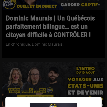
Dominic Maurais | Un Québécois
parfaitement bilingue… est un
citoyen difficile à CONTRÔLER !
En chronique, Dominic Maurais.