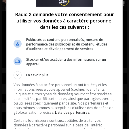
Radio X demande votre consentement pour
L’introduction | Voyager aux États-
utiliser vos données à caractère personnel
dans les cas suivants :
Unis et devenir un traître : les
ravages du délire anti-Trump !
Publicités et contenu personnalisés, mesure de
performance des publicités et du contenu, études
d’audience et développement de services
L’introduction du 10 août.
Stocker et/ou accéder à des informations sur un
appareil
En savoir plus
Vos données à caractère personnel seront traitées, et les
informations liées à votre appareil (cookies, identifiants
uniques et autres types de données) pourront être stockées
et consultées par 66 partenaires, ainsi que partagées avec lui,
ou utilisées spécifiquement par ce site. Nos partenaires et
nous-mêmes sommes susceptibles d'utiliser des données de
géolocalisation précises.
Liste des partenaires.
Certains fournisseurs sont susceptibles de traiter vos
données à caractère personnel sur la base de l'intérêt