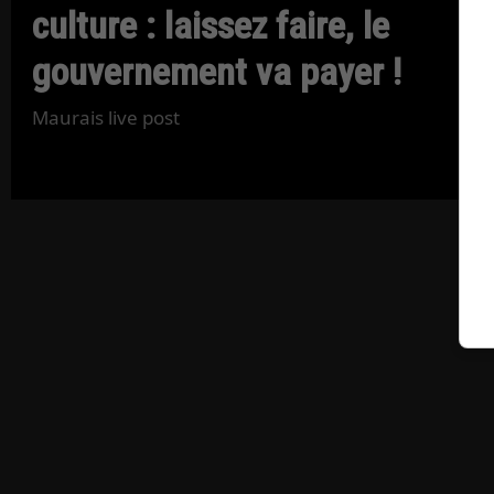
culture : laissez faire, le
gouvernement va payer !
Maurais live post