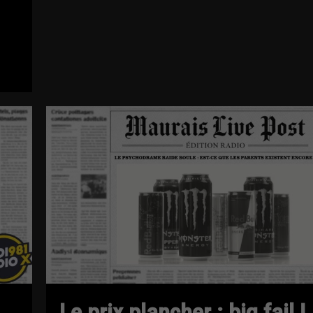
Le prix plancher : big fail !