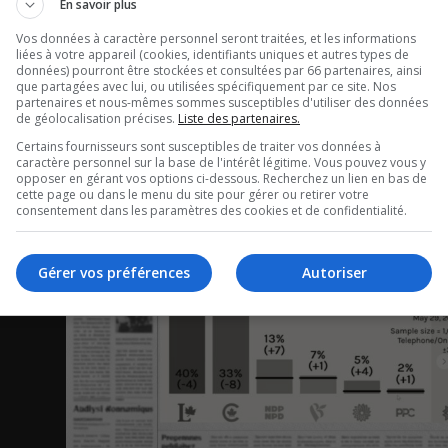
En savoir plus
gouvernement: aucun mon
Vos données à caractère personnel seront traitées, et les informations
précis pour le tramway de
liées à votre appareil (cookies, identifiants uniques et autres types de
données) pourront être stockées et consultées par 66 partenaires, ainsi
que partagées avec lui, ou utilisées spécifiquement par ce site. Nos
Québec.
partenaires et nous-mêmes sommes susceptibles d'utiliser des données
de géolocalisation précises.
Liste des partenaires.
Maurais live post
Certains fournisseurs sont susceptibles de traiter vos données à
caractère personnel sur la base de l'intérêt légitime. Vous pouvez vous y
opposer en gérant vos options ci-dessous. Recherchez un lien en bas de
cette page ou dans le menu du site pour gérer ou retirer votre
consentement dans les paramètres des cookies et de confidentialité.
Gérer vos préférences
Autoriser