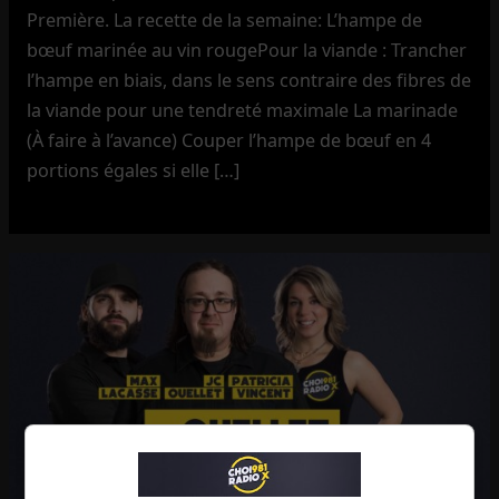
Première. La recette de la semaine: L’hampe de
bœuf marinée au vin rougePour la viande : Trancher
l’hampe en biais, dans le sens contraire des fibres de
la viande pour une tendreté maximale La marinade
(À faire à l’avance) Couper l’hampe de bœuf en 4
portions égales si elle […]