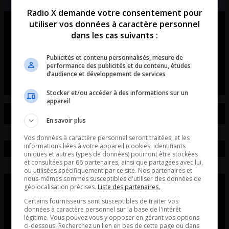
Radio X demande votre consentement pour
utiliser vos données à caractère personnel
Ouellet en direct – Intégral du 07-
dans les cas suivants :
08-2026
Publicités et contenu personnalisés, mesure de
Ouellet en direct - Intégral du 07-08-2026
performance des publicités et du contenu, études
d’audience et développement de services
Stocker et/ou accéder à des informations sur un
appareil
En savoir plus
Vos données à caractère personnel seront traitées, et les
informations liées à votre appareil (cookies, identifiants
uniques et autres types de données) pourront être stockées
et consultées par 66 partenaires, ainsi que partagées avec lui,
ou utilisées spécifiquement par ce site. Nos partenaires et
nous-mêmes sommes susceptibles d'utiliser des données de
géolocalisation précises.
Liste des partenaires.
Certains fournisseurs sont susceptibles de traiter vos
données à caractère personnel sur la base de l'intérêt
légitime. Vous pouvez vous y opposer en gérant vos options
ci-dessous. Recherchez un lien en bas de cette page ou dans