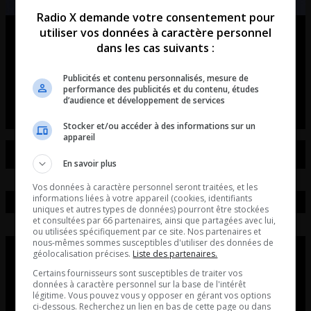
Radio X demande votre consentement pour
utiliser vos données à caractère personnel
Ouellet en direct – Intégral du 07-
dans les cas suivants :
08-2026
Publicités et contenu personnalisés, mesure de
Ouellet en direct - Intégral du 07-08-2026
performance des publicités et du contenu, études
d’audience et développement de services
Stocker et/ou accéder à des informations sur un
appareil
En savoir plus
Vos données à caractère personnel seront traitées, et les
informations liées à votre appareil (cookies, identifiants
uniques et autres types de données) pourront être stockées
et consultées par 66 partenaires, ainsi que partagées avec lui,
ou utilisées spécifiquement par ce site. Nos partenaires et
nous-mêmes sommes susceptibles d'utiliser des données de
géolocalisation précises.
Liste des partenaires.
Certains fournisseurs sont susceptibles de traiter vos
données à caractère personnel sur la base de l'intérêt
légitime. Vous pouvez vous y opposer en gérant vos options
ci-dessous. Recherchez un lien en bas de cette page ou dans