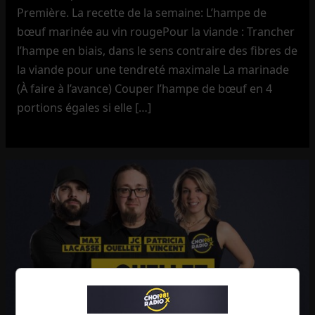
Première. La recette de la semaine: L’hampe de
bœuf marinée au vin rougePour la viande : Trancher
l’hampe en biais, dans le sens contraire des fibres de
la viande pour une tendreté maximale La marinade
(À faire à l’avance) Couper l’hampe de bœuf en 4
portions égales si elle […]