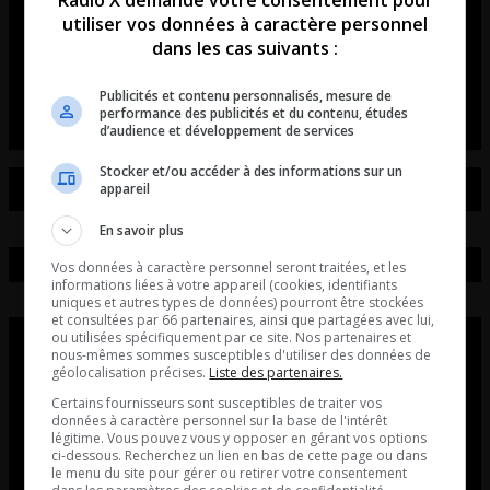
Radio X demande votre consentement pour
révolutionne les rassemblements
utiliser vos données à caractère personnel
de voitures et de motos!
dans les cas suivants :
L’entrevue avec David Beaudoin
Publicités et contenu personnalisés, mesure de
performance des publicités et du contenu, études
d’audience et développement de services
Stocker et/ou accéder à des informations sur un
appareil
En savoir plus
Vos données à caractère personnel seront traitées, et les
informations liées à votre appareil (cookies, identifiants
uniques et autres types de données) pourront être stockées
et consultées par 66 partenaires, ainsi que partagées avec lui,
ou utilisées spécifiquement par ce site. Nos partenaires et
nous-mêmes sommes susceptibles d'utiliser des données de
géolocalisation précises.
Liste des partenaires.
Certains fournisseurs sont susceptibles de traiter vos
données à caractère personnel sur la base de l'intérêt
légitime. Vous pouvez vous y opposer en gérant vos options
ci-dessous. Recherchez un lien en bas de cette page ou dans
le menu du site pour gérer ou retirer votre consentement