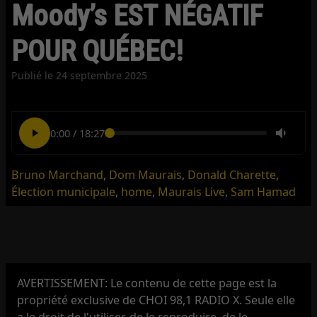
Moody’s EST NÉGATIF
POUR QUÉBEC!
Publié le
24 septembre 2025
0:00
/
18:27
Bruno Marchand
,
Dom Maurais
,
Donald Charette
,
Élection municipale
,
home
,
Maurais Live
,
Sam Hamad
AVERTISSEMENT: Le contenu de cette page est la
propriété exclusive de CHOI 98,1 RADIO X. Seule elle
a le droit de l'utiliser, de le reproduire, de le