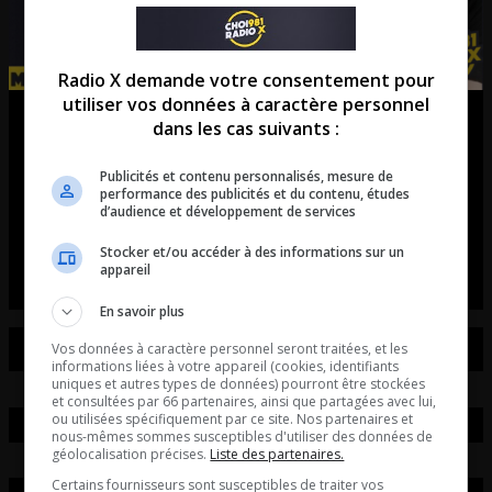
Radio X demande votre consentement pour
utiliser vos données à caractère personnel
Max Truman | CONFIRMÉ: 2
dans les cas suivants :
nouvelles équipes dans la LNH
Publicités et contenu personnalisés, mesure de
performance des publicités et du contenu, études
d’ici 2030!
d’audience et développement de services
La chronique de Max Truman.
Stocker et/ou accéder à des informations sur un
appareil
En savoir plus
Vos données à caractère personnel seront traitées, et les
informations liées à votre appareil (cookies, identifiants
uniques et autres types de données) pourront être stockées
et consultées par 66 partenaires, ainsi que partagées avec lui,
ou utilisées spécifiquement par ce site. Nos partenaires et
nous-mêmes sommes susceptibles d'utiliser des données de
géolocalisation précises.
Liste des partenaires.
Certains fournisseurs sont susceptibles de traiter vos