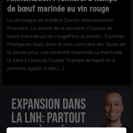
de bœuf marinée au vin rouge
La chronique de Frédéric Dorion d’Alimentation
Première. La recette de la semaine: L’hampe de
bœuf marinée au vin rougePour la viande : Trancher
l’hampe en biais, dans le sens contraire des fibres de
la viande pour une tendreté maximale La marinade
(À faire à l’avance) Couper l’hampe de bœuf en 4
portions égales si elle […]