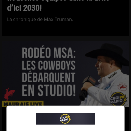
d’ici 2030!
La chronique de Max Truman.
Rodéo MSA | Le FAMEUX
terrassement du bouvillon et bien