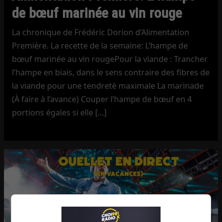
de bœuf marinée au vin rouge
La chronique de Frédéric Dorion d’Alimentation
Première. La recette de la semaine: L’hampe de
bœuf marinée au vin rougePour la viande : Trancher
l’hampe en biais, dans le sens contraire des fibres de
la viande pour une tendreté maximale La marinade
(À faire à l’avance) Couper l’hampe de bœuf en 4
portions égales si elle […]