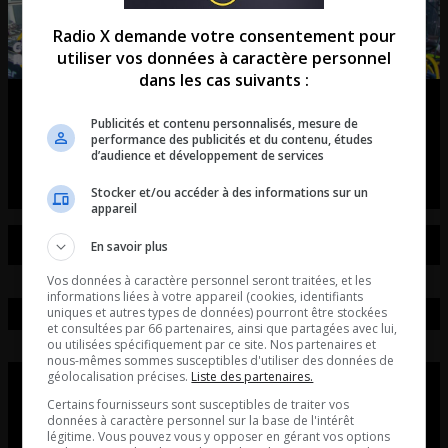
Radio X demande votre consentement pour
utiliser vos données à caractère personnel
dans les cas suivants :
Tiësto débarque à Québec!
Publicités et contenu personnalisés, mesure de
performance des publicités et du contenu, études
entretient avec Axel Vézina du unity électro fest
d’audience et développement de services
Stocker et/ou accéder à des informations sur un
appareil
En savoir plus
Vos données à caractère personnel seront traitées, et les
informations liées à votre appareil (cookies, identifiants
uniques et autres types de données) pourront être stockées
et consultées par 66 partenaires, ainsi que partagées avec lui,
ou utilisées spécifiquement par ce site. Nos partenaires et
nous-mêmes sommes susceptibles d'utiliser des données de
géolocalisation précises.
Liste des partenaires.
Certains fournisseurs sont susceptibles de traiter vos
données à caractère personnel sur la base de l'intérêt
légitime. Vous pouvez vous y opposer en gérant vos options