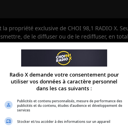
la propriété exclusive de CHOI 98,1 RADIO X. Seul
ansmettre, de le diffuser ou de le rediffuser, en tota
eule à avoir, en exclusivité, le droit d'en autoriser
Radio X demande votre consentement pour
utiliser vos données à caractère personnel
dans les cas suivants :
Publicités et contenu personnalisés, mesure de performance des
publicités et du contenu, études d’audience et développement de
services
Stocker et/ou accéder à des informations sur un appareil