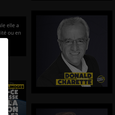
e elle a
lité ou en