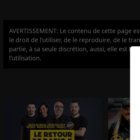
AVERTISSEMENT: Le contenu de cette page est 
le droit de l'utiliser, de le reproduire, de le tr
partie, à sa seule discrétion, aussi, elle est la s
l'utilisation.