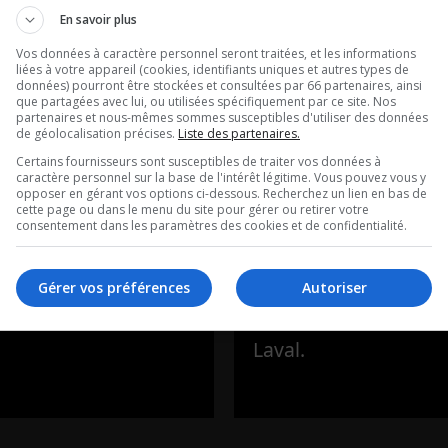
En savoir plus
Vos données à caractère personnel seront traitées, et les informations
ane Monette:
Marie-Michèle
liées à votre appareil (cookies, identifiants uniques et autres types de
données) pourront être stockées et consultées par 66 partenaires, ainsi
que partagées avec lui, ou utilisées spécifiquement par ce site. Nos
ge du raton
Limoges: Un
partenaires et nous-mêmes sommes susceptibles d'utiliser des données
de géolocalisation précises.
Liste des partenaires.
 fait rage…
Canadien reto
Certains fournisseurs sont susceptibles de traiter vos données à
caractère personnel sur la base de l'intérêt légitime. Vous pouvez vous y
sur la Station
opposer en gérant vos options ci-dessous. Recherchez un lien en bas de
ique de Stephane
cette page ou dans le menu du site pour gérer ou retirer votre
consentement dans les paramètres des cookies et de confidentialité.
Spatiale!
.
Entrevue avec Marie-
Gérer vos préférences
Autoriser
Limoges du Cosmod
Laval.