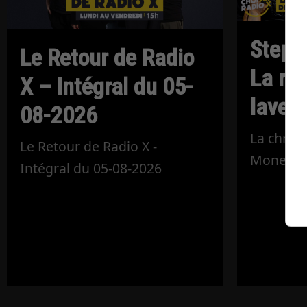
Steph
Le Retour de Radio
La ra
X – Intégral du 05-
laveur
08-2026
La chron
Le Retour de Radio X -
Monette
Intégral du 05-08-2026