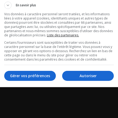
05-08-2026
En savoir plus
Vos données à caractère personnel seront traitées, et les informations
liées à votre appareil (cookies, identifiants uniques et autres types de
données) pourront être stockées et consultées par 66 partenaires, ainsi
que partagées avec lui, ou utilisées spécifiquement par ce site. Nos
partenaires et nous-mêmes sommes susceptibles d'utiliser des données
de géolocalisation précises.
Liste des partenaires.
Certains fournisseurs sont susceptibles de traiter vos données à
caractère personnel sur la base de l'intérêt légitime. Vous pouvez vous y
opposer en gérant vos options ci-dessous. Recherchez un lien en bas de
cette page ou dans le menu du site pour gérer ou retirer votre
consentement dans les paramètres des cookies et de confidentialité.
Gérer vos préférences
Autoriser