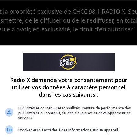
la propriété exclusive de CHOI 98,1 RADIO X. Seul
ansmettre, de le diffuser ou de le rediffuser, en tota
eule à avoir, en exclusivité, le droit d'en autoriser
Radio X demande votre consentement pour
is Live –
Le Carbo Sho
utiliser vos données à caractère personnel
dans les cas suivants :
al du 06-08-
Intégral du 05
Publicités et contenu personnalisés, mesure de performance des
2026
publicités et du contenu, études d’audience et développement de
services
ive - Intégral du 06-
Le Carbo Show - Inté
Stocker et/ou accéder à des informations sur un appareil