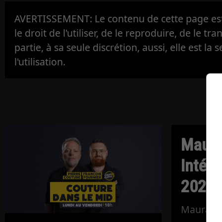
AVERTISSEMENT: Le contenu de cette page est 
le droit de l'utiliser, de le reproduire, de le tr
partie, à sa seule discrétion, aussi, elle est la s
l'utilisation.
Maura
Intégr
2026
Maurais L