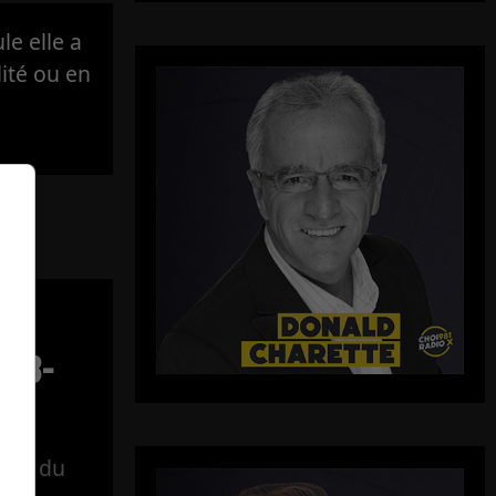
e elle a
lité ou en
w –
-08-
gral du