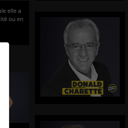
e elle a
lité ou en