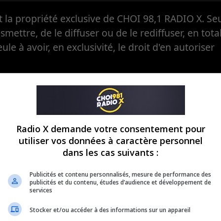
la propriété exclusive de CHOI 98,1 RADIO X. Seul
ansmettre, de le diffuser ou de le rediffuser, en tota
eule à avoir, en exclusivité, le droit d'en autoriser
Radio X demande votre consentement pour
utiliser vos données à caractère personnel
dans les cas suivants :
Publicités et contenu personnalisés, mesure de performance des
publicités et du contenu, études d’audience et développement de
services
Stocker et/ou accéder à des informations sur un appareil