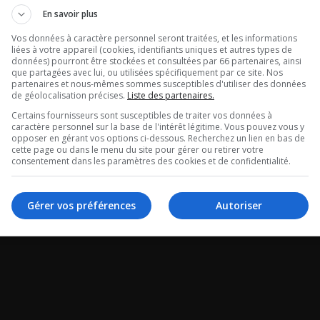
tour de Radio
Ouellet en dir
En savoir plus
tégral du 06-
Vos données à caractère personnel seront traitées, et les informations
Intégral du 06
liées à votre appareil (cookies, identifiants uniques et autres types de
données) pourront être stockées et consultées par 66 partenaires, ainsi
26
2026
que partagées avec lui, ou utilisées spécifiquement par ce site. Nos
partenaires et nous-mêmes sommes susceptibles d'utiliser des données
de géolocalisation précises.
Liste des partenaires.
 de Radio X -
Ouellet en direct - In
Certains fournisseurs sont susceptibles de traiter vos données à
caractère personnel sur la base de l'intérêt légitime. Vous pouvez vous y
 du 06-08-2026
06-08-2026
opposer en gérant vos options ci-dessous. Recherchez un lien en bas de
cette page ou dans le menu du site pour gérer ou retirer votre
consentement dans les paramètres des cookies et de confidentialité.
Gérer vos préférences
Autoriser