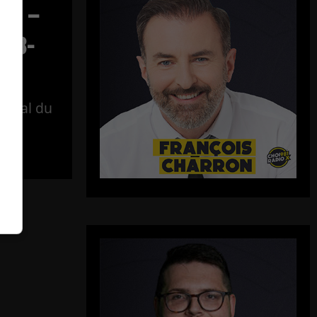
ect –
-08-
tégral du