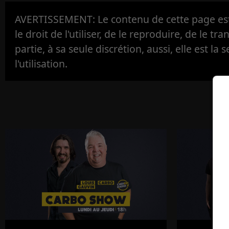
AVERTISSEMENT: Le contenu de cette page est 
le droit de l'utiliser, de le reproduire, de le tr
partie, à sa seule discrétion, aussi, elle est la s
l'utilisation.