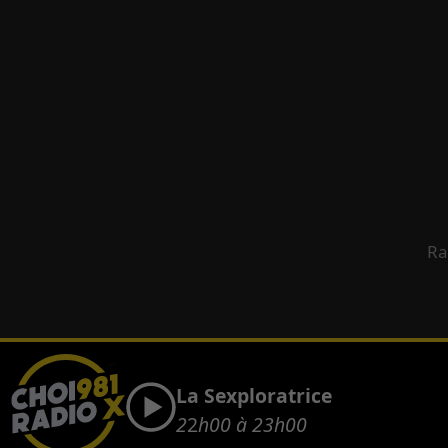
Ra
La Sexploratrice
2
2
h00 à 23h00