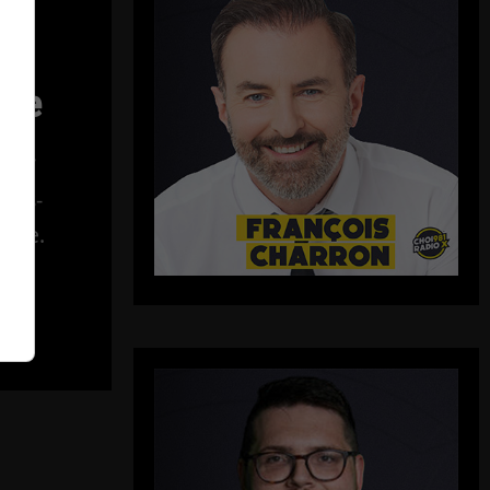
er
nd
 de
al…
ouis-
ogue.