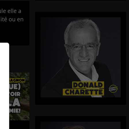
e elle a
lité ou en