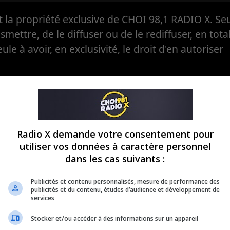
la propriété exclusive de CHOI 98,1 RADIO X. Seul
ansmettre, de le diffuser ou de le rediffuser, en tota
eule à avoir, en exclusivité, le droit d'en autoriser
Radio X demande votre consentement pour
utiliser vos données à caractère personnel
dans les cas suivants :
Publicités et contenu personnalisés, mesure de performance des
publicités et du contenu, études d’audience et développement de
services
Stocker et/ou accéder à des informations sur un appareil