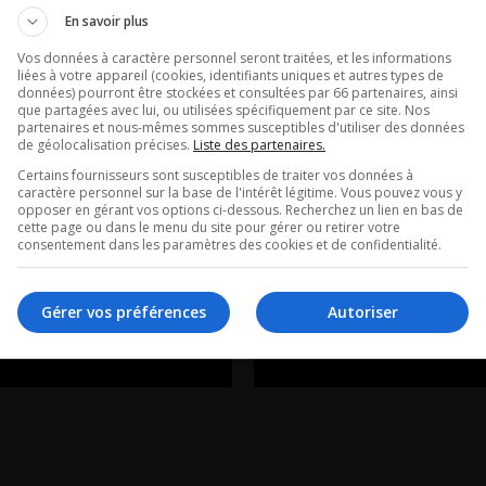
-Michèle
Dr Louis-Olivi
En savoir plus
es: Un
Gagnon | Qua
Vos données à caractère personnel seront traitées, et les informations
liées à votre appareil (cookies, identifiants uniques et autres types de
ien retourne
vient le temps
données) pourront être stockées et consultées par 66 partenaires, ainsi
que partagées avec lui, ou utilisées spécifiquement par ce site. Nos
partenaires et nous-mêmes sommes susceptibles d'utiliser des données
 Station
couper le can
de géolocalisation précises.
Liste des partenaires.
Certains fournisseurs sont susceptibles de traiter vos données à
le!
caractère personnel sur la base de l'intérêt légitime. Vous pouvez vous y
La chronique du Dr L
opposer en gérant vos options ci-dessous. Recherchez un lien en bas de
cette page ou dans le menu du site pour gérer ou retirer votre
Olivier Gagnon, urol
 avec Marie-Michèle
consentement dans les paramètres des cookies et de confidentialité.
 du Cosmodome de
Gérer vos préférences
Autoriser