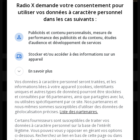
Radio X demande votre consentement pour
Dr Louis-Olivier Gagnon | Quand
utiliser vos données à caractère personnel
dans les cas suivants :
vient le temps de couper le canal…
Publicités et contenu personnalisés, mesure de
La chronique du Dr Louis-Olivier Gagnon, urologue.
performance des publicités et du contenu, études
d’audience et développement de services
Stocker et/ou accéder à des informations sur un
appareil
En savoir plus
Vos données à caractère personnel seront traitées, et les
informations liées à votre appareil (cookies, identifiants
uniques et autres types de données) pourront être stockées
et consultées par 66 partenaires, ainsi que partagées avec lui,
ou utilisées spécifiquement par ce site. Nos partenaires et
nous-mêmes sommes susceptibles d'utiliser des données de
géolocalisation précises.
Liste des partenaires.
Certains fournisseurs sont susceptibles de traiter vos
données à caractère personnel sur la base de l'intérêt
légitime. Vous pouvez vous y opposer en gérant vos options
ci-dessous. Recherchez un lien en bas de cette page ou dans