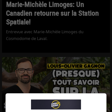
Marie-Michèle Limoges: Un
Canadien retourne sur la Station
Spatiale!
Entrevue avec Marie-Michèle Limoges du
Cosmodome de Laval.