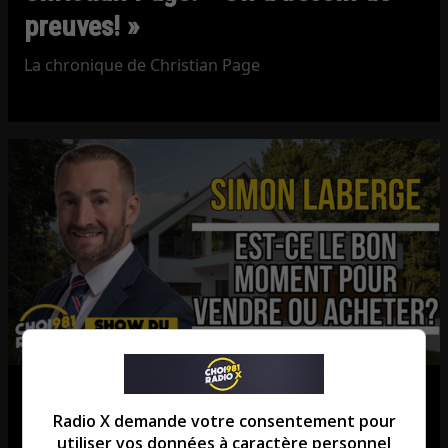
preuves! »
La chronique de Christian Page
Est-ce le bon moment pour vendre
Radio X demande votre consentement pour
ou acheter?
utiliser vos données à caractère personnel