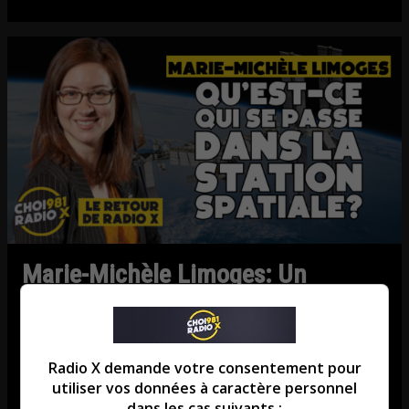
Marie-Michèle Limoges: Un
Canadien retourne sur la Station
Spatiale!
Radio X demande votre consentement pour
Entrevue avec Marie-Michèle Limoges du
utiliser vos données à caractère personnel
Cosmodome de Laval.
dans les cas suivants :