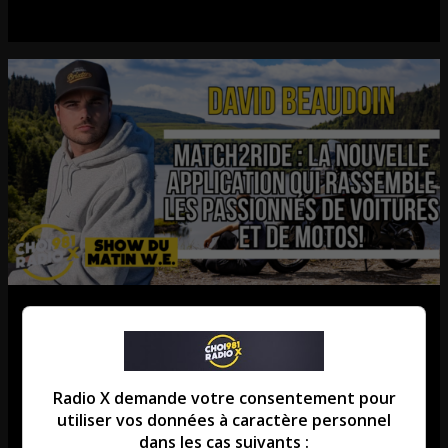
Match2Ride : l’application qui
révolutionne les rassemblements
de voitures et de motos!
Radio X demande votre consentement pour
utiliser vos données à caractère personnel
L’entrevue avec David Beaudoin
dans les cas suivants :