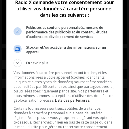
Radio X demande votre consentement pour
révolutionne les rassemblements
utiliser vos données à caractère personnel
de voitures et de motos!
dans les cas suivants :
L’entrevue avec David Beaudoin
Publicités et contenu personnalisés, mesure de
performance des publicités et du contenu, études
d’audience et développement de services
Stocker et/ou accéder à des informations sur un
appareil
En savoir plus
Vos données à caractère personnel seront traitées, et les
informations liées à votre appareil (cookies, identifiants
uniques et autres types de données) pourront être stockées
et consultées par 66 partenaires, ainsi que partagées avec lui,
ou utilisées spécifiquement par ce site. Nos partenaires et
nous-mêmes sommes susceptibles d'utiliser des données de
géolocalisation précises.
Liste des partenaires.
Certains fournisseurs sont susceptibles de traiter vos
données à caractère personnel sur la base de l'intérêt
légitime. Vous pouvez vous y opposer en gérant vos options
ci-dessous. Recherchez un lien en bas de cette page ou dans
le menu du site pour gérer ou retirer votre consentement