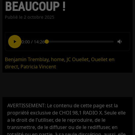
BEAUCOUP !
Publié le
2 octobre 2025
0:00
/
14:26
Benjamin Tremblay
,
home
,
JC Ouellet
,
Ouellet en
direct
,
Patricia Vincent
AVERTISSEMENT: Le contenu de cette page est la
propriété exclusive de CHOI 98,1 RADIO X. Seule elle
a le droit de l'utiliser, de le reproduire, de le
transmettre, de le diffuser ou de le rediffuser, en
totalité ou en partie, à sa seule discrétion, aussi, elle