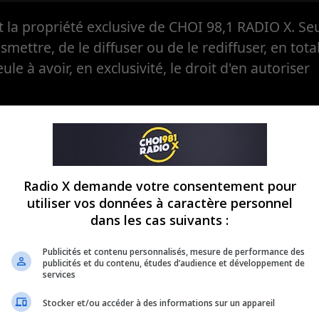
la propriété exclusive de CHOI 98,1 RADIO X. Seul
ansmettre, de le diffuser ou de le rediffuser, en tota
eule à avoir, en exclusivité, le droit d'en autoriser
Radio X demande votre consentement pour
utiliser vos données à caractère personnel
dans les cas suivants :
Publicités et contenu personnalisés, mesure de performance des
publicités et du contenu, études d’audience et développement de
services
Stocker et/ou accéder à des informations sur un appareil