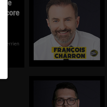
: le
encore
e
 Therrien
c