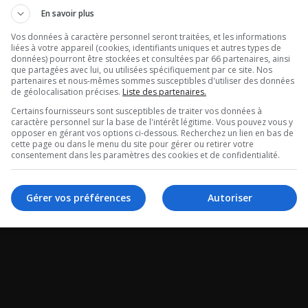
riot en ville!
Chauffeur Inc. 
En savoir plus
problème est 
e MÉTAL avec Bob Jr
Vos données à caractère personnel seront traitées, et les informations
liées à votre appareil (cookies, identifiants uniques et autres types de
bien loin d’êtr
données) pourront être stockées et consultées par 66 partenaires, ainsi
que partagées avec lui, ou utilisées spécifiquement par ce site. Nos
partenaires et nous-mêmes sommes susceptibles d'utiliser des données
réglé.
de géolocalisation précises.
Liste des partenaires.
Certains fournisseurs sont susceptibles de traiter vos données à
caractère personnel sur la base de l'intérêt légitime. Vous pouvez vous y
Entrevue avec Benoit
opposer en gérant vos options ci-dessous. Recherchez un lien en bas de
cette page ou dans le menu du site pour gérer ou retirer votre
de Truck stop Québe
consentement dans les paramètres des cookies et de confidentialité.
Gérer vos préférences
Autoriser