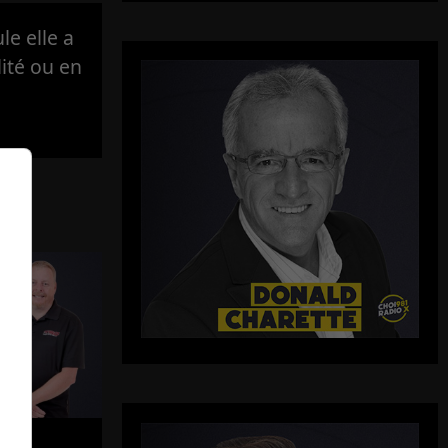
e elle a
lité ou en