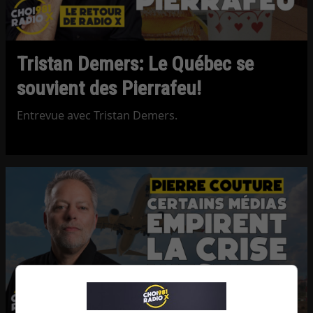
Tristan Demers: Le Québec se
souvient des Pierrafeu!
Entrevue avec Tristan Demers.