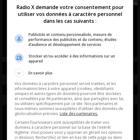
Radio X demande votre consentement pour
utiliser vos données à caractère personnel
Pierre Couture: Enfin le marché
dans les cas suivants :
immobilier de Québec RALENTI!
Publicités et contenu personnalisés, mesure de
La chronique de Pierre Couture.
performance des publicités et du contenu, études
d’audience et développement de services
Stocker et/ou accéder à des informations sur un
appareil
En savoir plus
Vos données à caractère personnel seront traitées, et les
informations liées à votre appareil (cookies, identifiants
uniques et autres types de données) pourront être stockées
et consultées par 66 partenaires, ainsi que partagées avec lui,
ou utilisées spécifiquement par ce site. Nos partenaires et
nous-mêmes sommes susceptibles d'utiliser des données de
géolocalisation précises.
Liste des partenaires.
Certains fournisseurs sont susceptibles de traiter vos
données à caractère personnel sur la base de l'intérêt
légitime. Vous pouvez vous y opposer en gérant vos options
ci-dessous. Recherchez un lien en bas de cette page ou dans