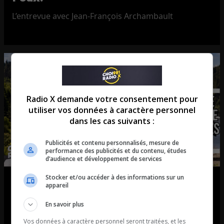
L’entrevue avec Jean-François Archambault
Radio X demande votre consentement pour
utiliser vos données à caractère personnel
dans les cas suivants :
Publicités et contenu personnalisés, mesure de
performance des publicités et du contenu, études
d’audience et développement de services
Stocker et/ou accéder à des informations sur un
Match2Ride : l’application qui
appareil
révolutionne les rassemblements
En savoir plus
de voitures et de motos!
Vos données à caractère personnel seront traitées, et les