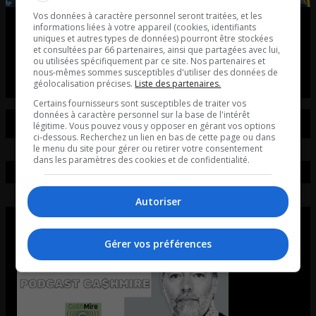
Vos données à caractère personnel seront traitées, et les
Tiësto débarque à Québec!
informations liées à votre appareil (cookies, identifiants
uniques et autres types de données) pourront être stockées
et consultées par 66 partenaires, ainsi que partagées avec lui,
entretient avec Axel Vézina du unity électro fest
ou utilisées spécifiquement par ce site. Nos partenaires et
nous-mêmes sommes susceptibles d'utiliser des données de
géolocalisation précises.
Liste des partenaires.
Certains fournisseurs sont susceptibles de traiter vos
données à caractère personnel sur la base de l'intérêt
légitime. Vous pouvez vous y opposer en gérant vos options
ci-dessous. Recherchez un lien en bas de cette page ou dans
le menu du site pour gérer ou retirer votre consentement
dans les paramètres des cookies et de confidentialité.
Autoriser
Gérer vos préférences