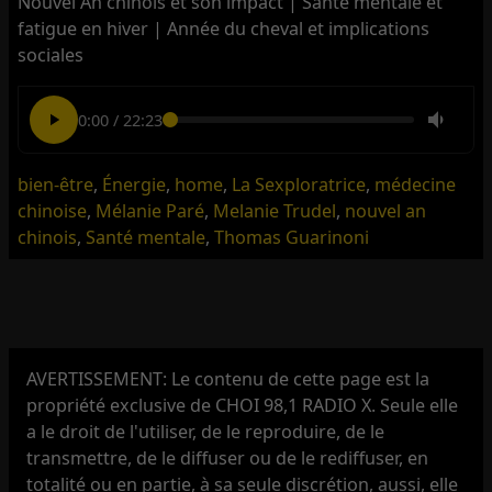
Nouvel An chinois et son impact | Santé mentale et
fatigue en hiver | Année du cheval et implications
sociales
0:00
/
22:23
bien-être
,
Énergie
,
home
,
La Sexploratrice
,
médecine
chinoise
,
Mélanie Paré
,
Melanie Trudel
,
nouvel an
chinois
,
Santé mentale
,
Thomas Guarinoni
AVERTISSEMENT: Le contenu de cette page est la
propriété exclusive de CHOI 98,1 RADIO X. Seule elle
a le droit de l'utiliser, de le reproduire, de le
transmettre, de le diffuser ou de le rediffuser, en
totalité ou en partie, à sa seule discrétion, aussi, elle