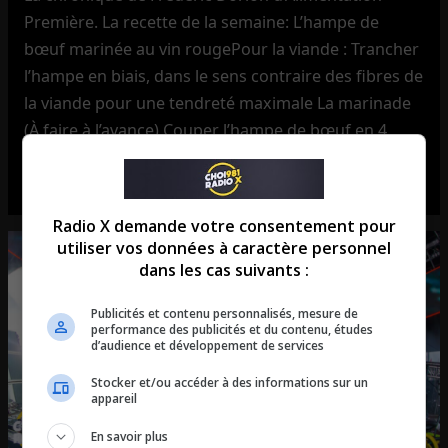
Première. La recette de la semaine: L’hampe de
bœuf marinée au vin rougePour la viande : Trancher
l’hampe en biais, dans le sens contraire des fibres de
la viande pour une tendreté maximale La marinade
(À faire à l’avance) Couper l’hampe de bœuf en 4
portions égales si elle […]
Radio X demande votre consentement pour
utiliser vos données à caractère personnel
dans les cas suivants :
Publicités et contenu personnalisés, mesure de
performance des publicités et du contenu, études
d’audience et développement de services
Stocker et/ou accéder à des informations sur un
appareil
En savoir plus