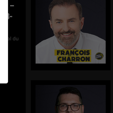
ect –
-08-
tégral du