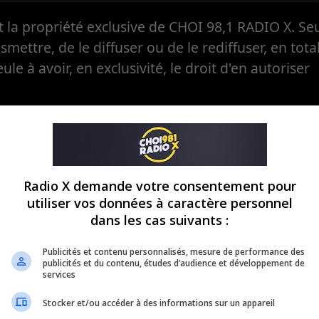
la propriété exclusive de CHOI 98,1 RADIO X. Seul
ansmettre, de le diffuser ou de le rediffuser, en tota
eule à avoir, en exclusivité, le droit d'en autoriser
Radio X demande votre consentement pour
utiliser vos données à caractère personnel
dans les cas suivants :
Publicités et contenu personnalisés, mesure de performance des
publicités et du contenu, études d’audience et développement de
services
Stocker et/ou accéder à des informations sur un appareil