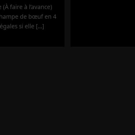
(À faire à l’avance)
’hampe de bœuf en 4
égales si elle […]