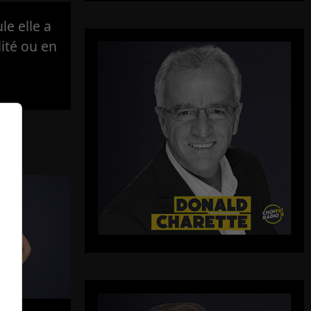
e elle a
lité ou en