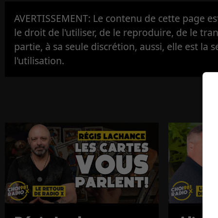
AVERTISSEMENT: Le contenu de cette page est 
le droit de l'utiliser, de le reproduire, de le tr
partie, à sa seule discrétion, aussi, elle est la s
l'utilisation.