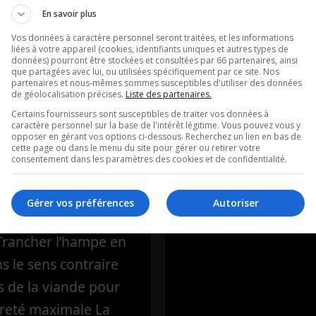
ntation
Ouellet en dir
En savoir plus
ère: L’hampe
Vos données à caractère personnel seront traitées, et les informations
Intégral du 07
liées à votre appareil (cookies, identifiants uniques et autres types de
uf marinée au
données) pourront être stockées et consultées par 66 partenaires, ainsi
2026
que partagées avec lui, ou utilisées spécifiquement par ce site. Nos
partenaires et nous-mêmes sommes susceptibles d'utiliser des données
ouge
de géolocalisation précises.
Liste des partenaires.
Ouellet en direct - In
Certains fournisseurs sont susceptibles de traiter vos données à
caractère personnel sur la base de l'intérêt légitime. Vous pouvez vous y
ique de Frédéric
07-08-2026
opposer en gérant vos options ci-dessous. Recherchez un lien en bas de
cette page ou dans le menu du site pour gérer ou retirer votre
’Alimentation
consentement dans les paramètres des cookies et de confidentialité.
 La recette de la
 L’hampe de bœuf
Gérer vos préférences
Autoriser
au vin rougePour la
 Trancher l’hampe en
ns le sens contraire
s de la viande pour
reté maximale La