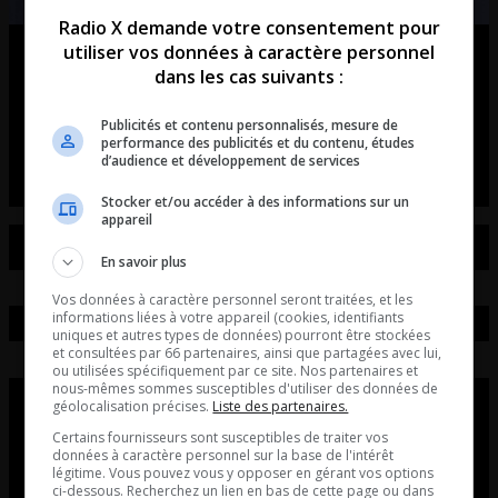
Radio X demande votre consentement pour
utiliser vos données à caractère personnel
Ouellet en direct – Intégral du 07-
dans les cas suivants :
08-2026
Publicités et contenu personnalisés, mesure de
Ouellet en direct - Intégral du 07-08-2026
performance des publicités et du contenu, études
d’audience et développement de services
Stocker et/ou accéder à des informations sur un
appareil
En savoir plus
Vos données à caractère personnel seront traitées, et les
informations liées à votre appareil (cookies, identifiants
uniques et autres types de données) pourront être stockées
et consultées par 66 partenaires, ainsi que partagées avec lui,
ou utilisées spécifiquement par ce site. Nos partenaires et
nous-mêmes sommes susceptibles d'utiliser des données de
géolocalisation précises.
Liste des partenaires.
Certains fournisseurs sont susceptibles de traiter vos
données à caractère personnel sur la base de l'intérêt
légitime. Vous pouvez vous y opposer en gérant vos options
ci-dessous. Recherchez un lien en bas de cette page ou dans