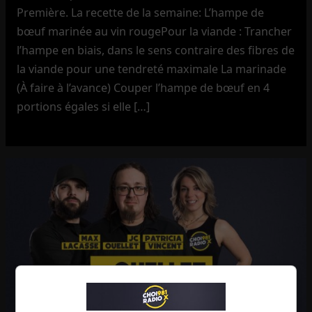
Première. La recette de la semaine: L’hampe de
bœuf marinée au vin rougePour la viande : Trancher
l’hampe en biais, dans le sens contraire des fibres de
la viande pour une tendreté maximale La marinade
(À faire à l’avance) Couper l’hampe de bœuf en 4
portions égales si elle […]