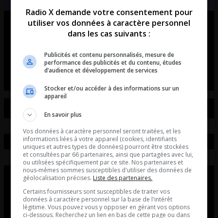
Radio X demande votre consentement pour
utiliser vos données à caractère personnel
Ouellet en direct – Intégral du 07-
dans les cas suivants :
08-2026
Publicités et contenu personnalisés, mesure de
Ouellet en direct - Intégral du 07-08-2026
performance des publicités et du contenu, études
d’audience et développement de services
Stocker et/ou accéder à des informations sur un
appareil
En savoir plus
Vos données à caractère personnel seront traitées, et les
informations liées à votre appareil (cookies, identifiants
uniques et autres types de données) pourront être stockées
et consultées par 66 partenaires, ainsi que partagées avec lui,
ou utilisées spécifiquement par ce site. Nos partenaires et
nous-mêmes sommes susceptibles d'utiliser des données de
géolocalisation précises.
Liste des partenaires.
Certains fournisseurs sont susceptibles de traiter vos
données à caractère personnel sur la base de l'intérêt
légitime. Vous pouvez vous y opposer en gérant vos options
ci-dessous. Recherchez un lien en bas de cette page ou dans