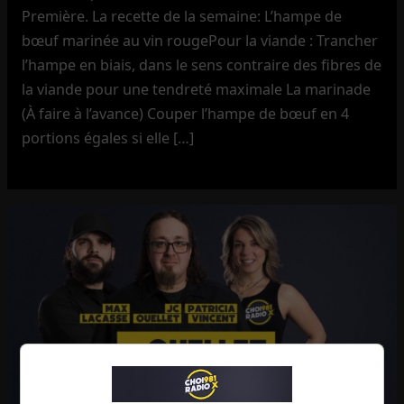
Première. La recette de la semaine: L’hampe de
bœuf marinée au vin rougePour la viande : Trancher
l’hampe en biais, dans le sens contraire des fibres de
la viande pour une tendreté maximale La marinade
(À faire à l’avance) Couper l’hampe de bœuf en 4
portions égales si elle […]