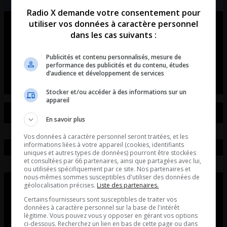
Radio X demande votre consentement pour
utiliser vos données à caractère personnel
Ouellet en direct – Intégral du 07-
dans les cas suivants :
08-2026
Publicités et contenu personnalisés, mesure de
Ouellet en direct - Intégral du 07-08-2026
performance des publicités et du contenu, études
d’audience et développement de services
Stocker et/ou accéder à des informations sur un
appareil
En savoir plus
Vos données à caractère personnel seront traitées, et les
informations liées à votre appareil (cookies, identifiants
uniques et autres types de données) pourront être stockées
et consultées par 66 partenaires, ainsi que partagées avec lui,
ou utilisées spécifiquement par ce site. Nos partenaires et
nous-mêmes sommes susceptibles d'utiliser des données de
géolocalisation précises.
Liste des partenaires.
Certains fournisseurs sont susceptibles de traiter vos
données à caractère personnel sur la base de l'intérêt
légitime. Vous pouvez vous y opposer en gérant vos options
ci-dessous. Recherchez un lien en bas de cette page ou dans