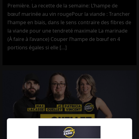
Première. La recette de la semaine: L’hampe de
bœuf marinée au vin rougePour la viande : Trancher
l’hampe en biais, dans le sens contraire des fibres de
la viande pour une tendreté maximale La marinade
(À faire à l’avance) Couper l’hampe de bœuf en 4
portions égales si elle […]